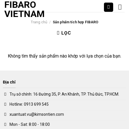
FIBARO
Skip
to
VIETNAM
content
Trang chủ
/
Sản phẩm tích hợp FIBARO
LỌC
Không tìm thấy sản phẩm nào khớp với lựa chọn của bạn.
Địa chỉ
Trụ sở chính: 16 Đường 35, P. An Khánh, TP. Thủ Đức, TP.HCM.
Hotline: 0913 699 545
xuantuat.vu@kimsontien.com
Mon - Sat: 8:00 - 18:00